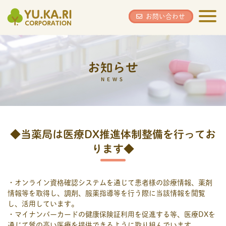
YU.KA.RI
お問い合わせ
お知らせ
NEWS
◆当薬局は医療DX推進体制整備を行ってお
ります◆
・オンライン資格確認システムを通じて患者様の診療情報、薬剤
情報等を取得し、調剤、服薬指導等を行う際に当該情報を閲覧
し、活用しています。
・マイナンバーカードの健康保険証利用を促進する等、医療DXを
通じて質の高い医療を提供できるように取り組んでいます。